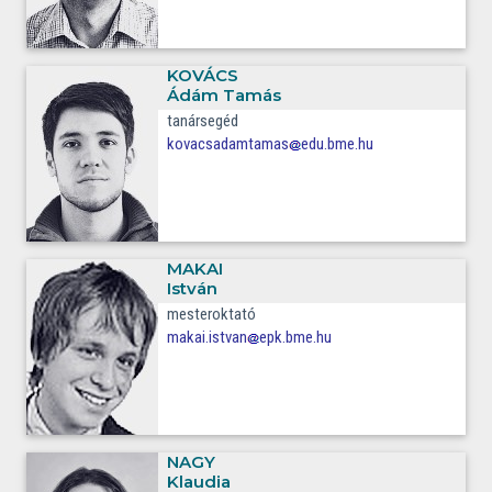
KOVÁCS
Ádám Tamás
tanársegéd
kovacsadamtamas
edu.bme.hu
MAKAI
István
mesteroktató
makai.istvan
epk.bme.hu
NAGY
Klaudia