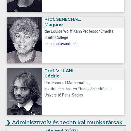
Prof.
SENECHAL
,
Marjorie
the Louise Wolff Kahn Professor Emerita
,
Smith College
senechal
smith.edu
Prof.
VILLANI
,
Cédric
Professor of Mathematics,
Institut des Hautes Études Scientifiques
Université Paris-Saclay
❯
Adminisztratív és technikai munkatársak
Kőnigné
TÓTH