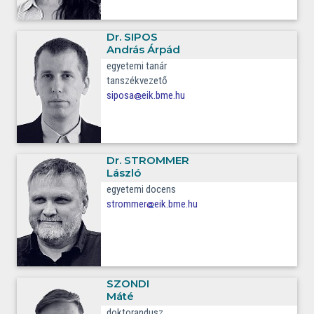
Dr.
SIPOS
András Árpád
egyetemi tanár
tanszékvezető
siposa
eik.bme.hu
Dr.
STROMMER
László
egyetemi docens
strommer
eik.bme.hu
SZONDI
Máté
doktorandusz