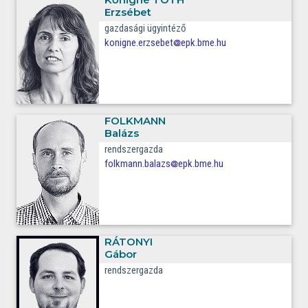
Erzsébet
gazdasági ügyintéző
konigne.erzsebet
epk.bme.hu
FOLKMANN
Balázs
rendszergazda
folkmann.balazs
epk.bme.hu
RÁTONYI
Gábor
rendszergazda