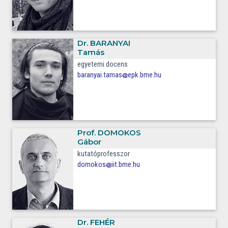
Dr.
BARANYAI
Tamás
egyetemi docens
baranyai.tamas
epk.bme.hu
Prof.
DOMOKOS
Gábor
kutatóprofesszor
domokos
iit.bme.hu
Dr.
FEHÉR