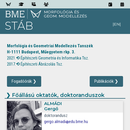
MORFOLÓGIA ÉS
GEOM. MODELLEZÉS
STÁB
|EN|
Morfológia és Geometriai Modellezés Tanszék
H-1111 Budapest, Műegyetem rkp. 3.
2021.
⟲
Építészeti Geometria és Informatika Tsz.
2017.
⟲
Építészeti Ábrázolás Tsz.
Fogadóórák
❯
Publikációk
❯
❯
Főállású oktatók, doktoranduszok
ALMÁDI
Gergő
doktorandusz
gergo.almadi
edu.bme.hu