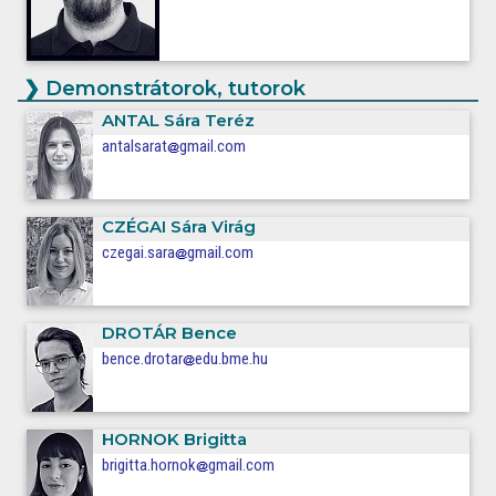
❯
Demonstrátorok, tutorok
ANTAL
Sára Teréz
antalsarat
gmail.com
CZÉGAI
Sára Virág
czegai.sara
gmail.com
DROTÁR
Bence
bence.drotar
edu.bme.hu
HORNOK
Brigitta
brigitta.hornok
gmail.com