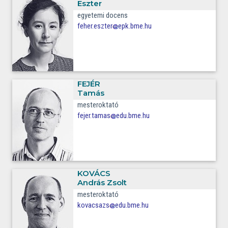
Eszter
egyetemi docens
feher.eszter
epk.bme.hu
FEJÉR
Tamás
mesteroktató
fejer.tamas
edu.bme.hu
KOVÁCS
András Zsolt
mesteroktató
kovacsazs
edu.bme.hu