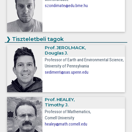
szondimate
edu.bme.hu
❯
Tiszteletbeli tagok
Prof.
JEROLMACK
,
Douglas J.
Professor of Earth and Environmental Science
,
University of Pennsylvania
sediment
sas.upenn.edu
Prof.
HEALEY
,
Timothy J.
Professor of Mathematics,
Cornell University
healey
math.cornell.edu