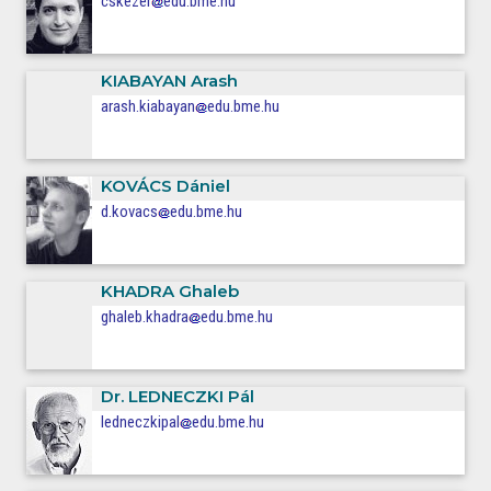
cskezer
edu.bme.hu
KIABAYAN
Arash
arash.kiabayan
edu.bme.hu
KOVÁCS
Dániel
d.kovacs
edu.bme.hu
KHADRA
Ghaleb
ghaleb.khadra
edu.bme.hu
Dr.
LEDNECZKI
Pál
ledneczkipal
edu.bme.hu