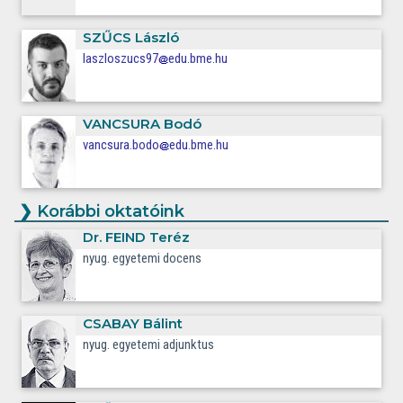
SZŰCS
László
laszloszucs97
edu.bme.hu
VANCSURA
Bodó
vancsura.bodo
edu.bme.hu
❯
Korábbi oktatóink
Dr.
FEIND
Teréz
nyug. egyetemi docens
CSABAY
Bálint
nyug. egyetemi adjunktus