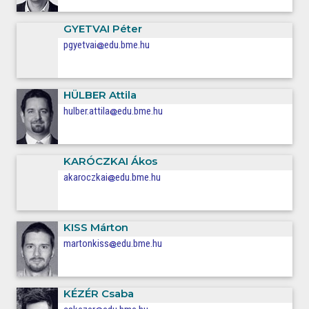
GYETVAI
Péter
pgyetvai
edu.bme.hu
HÜLBER
Attila
hulber.attila
edu.bme.hu
KARÓCZKAI
Ákos
akaroczkai
edu.bme.hu
KISS
Márton
martonkiss
edu.bme.hu
KÉZÉR
Csaba