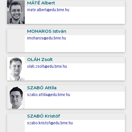
MÁTÉ
Albert
mate.albert
edu.bme.hu
MOHAROS
István
imoharos
edu.bme.hu
OLÁH
Zsolt
olah.zsolt
edu.bme.hu
SZABÓ
Attila
szabo.attila
edu.bme.hu
SZABÓ
Kristóf
szabo.kristof
edu.bme.hu