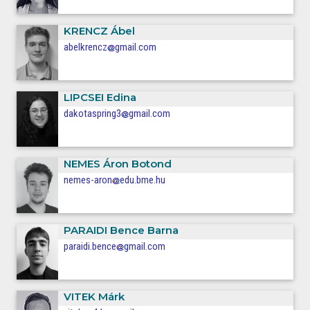
KRENCZ
Ábel
abelkrencz
gmail.com
LIPCSEI
Edina
dakotaspring3
gmail.com
NEMES
Áron Botond
nemes-aron
edu.bme.hu
PARAIDI
Bence Barna
paraidi.bence
gmail.com
VITEK
Márk