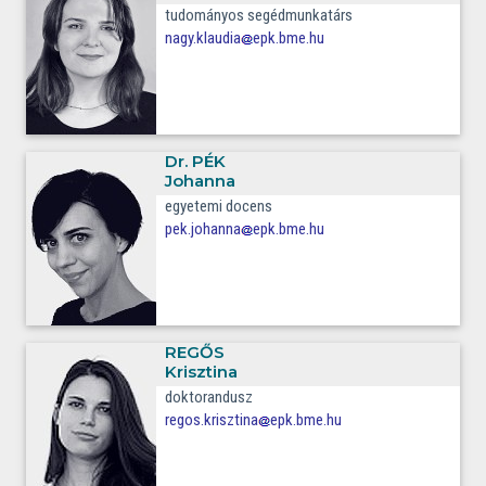
tudományos segédmunkatárs
nagy.klaudia
epk.bme.hu
Dr.
PÉK
Johanna
egyetemi docens
pek.johanna
epk.bme.hu
REGŐS
Krisztina
doktorandusz
regos.krisztina
epk.bme.hu