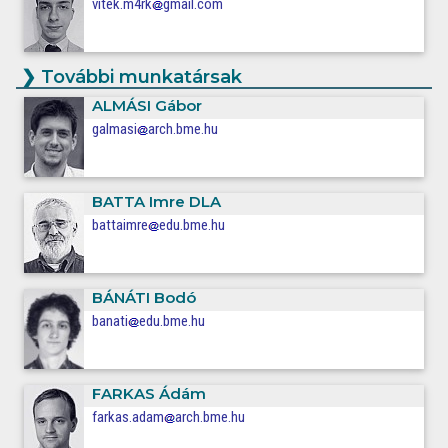
vitek.m4rk
gmail.com
❯
További munkatársak
ALMÁSI
Gábor
galmasi
arch.bme.hu
BATTA
Imre DLA
battaimre
edu.bme.hu
BÁNÁTI
Bodó
banati
edu.bme.hu
FARKAS
Ádám
farkas.adam
arch.bme.hu